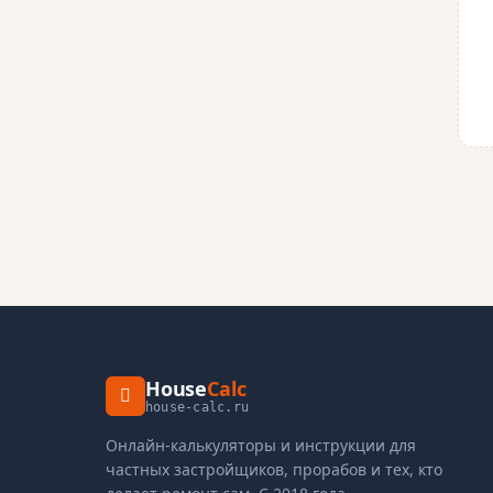
House
Calc
house-calc.ru
Онлайн-калькуляторы и инструкции для
частных застройщиков, прорабов и тех, кто