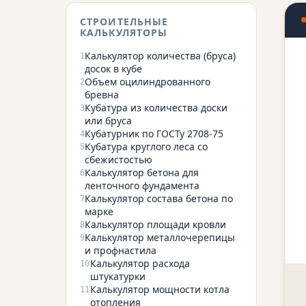
СТРОИТЕЛЬНЫЕ
КАЛЬКУЛЯТОРЫ
Калькулятор количества (бруса)
1
досок в кубе
Объем оцилиндрованного
2
бревна
Кубатура из количества доски
3
или бруса
Кубатурник по ГОСТу 2708-75
4
Кубатура круглого леса со
5
сбежистостью
Калькулятор бетона для
6
ленточного фундамента
Калькулятор состава бетона по
7
марке
Калькулятор площади кровли
8
Калькулятор металлочерепицы
9
и профнастила
Калькулятор расхода
10
штукатурки
Калькулятор мощности котла
11
отопления