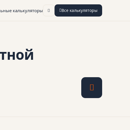
льные калькуляторы
Все калькуляторы
итной