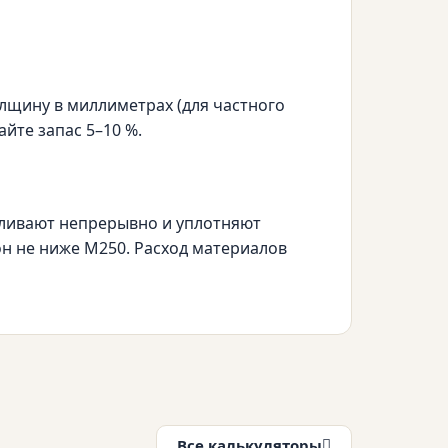
лщину в миллиметрах (для частного
йте запас 5–10 %.
аливают непрерывно и уплотняют
н не ниже М250. Расход материалов
Все калькуляторы