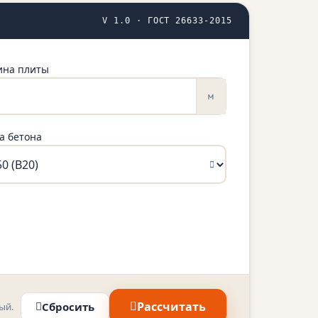
V 1.0 · ГОСТ 26633-2015
на плиты
м
а бетона
Рассчитать
Сбросить
ый.