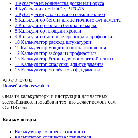
3
Кубатура из количества доски или бруса
4
Кубатурник по ГОСТу 2708-75
5
Кубатура круглого леса со сбежистостью
6
Калькулятор бетона для ленточного фундамента
7
Калькулятор состава бетона по марке
8
Калькулятор площади кровли
9
Калькулятор металлочерепицы и профнастила
10
Калькулятор расхода штукатурки
11
Калькулятор мощности котла отопления
12
Калькулятор забора из профнастила
13
Калькулятор бетона для монолитной плиты
14
Калькулятор опалубки для фундамента
15
Калькулятор столбчатого фундамента
AD // 280×600
House
Calc
house-calc.ru
Онлайн-калькуляторы и инструкции для частных
застройщиков, прорабов и тех, кто делает ремонт сам.
С 2018 года.
Калькуляторы
Калькулятор количества кирпича
Калькулятор количества утеплителя