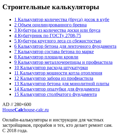
Строительные калькуляторы
1
Калькулятор количества (бруса) досок в кубе
2
Объем оцилиндрованного бревна
3
Кубатура из количества доски или бруса
4
Кубатурник по ГОСТу 2708-75
5
Кубатура круглого леса со сбежистостью
6
Калькулятор бетона для ленточного фундамента
7
Калькулятор состава бетона по марке
8
Калькулятор площади кровли
9
Калькулятор металлочерепицы и профнастила
10
Калькулятор расхода штукатурки
11
Калькулятор мощности котла отопления
12
Калькулятор забора из профнастила
13
Калькулятор бетона для монолитной плиты
14
Калькулятор опалубки для фундамента
15
Калькулятор столбчатого фундамента
AD // 280×600
House
Calc
house-calc.ru
Онлайн-калькуляторы и инструкции для частных
застройщиков, прорабов и тех, кто делает ремонт сам.
С 2018 года.