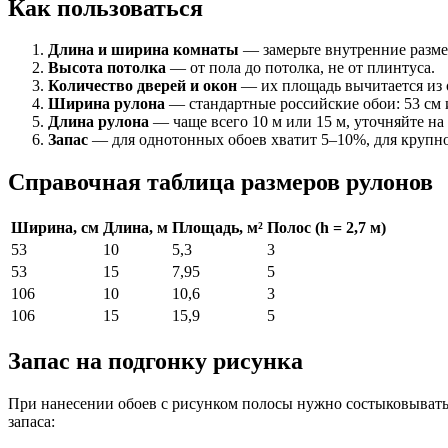
Как пользоваться
Длина и ширина комнаты
— замерьте внутренние разме
Высота потолка
— от пола до потолка, не от плинтуса.
Количество дверей и окон
— их площадь вычитается из 
Ширина рулона
— стандартные российские обои: 53 см и
Длина рулона
— чаще всего 10 м или 15 м, уточняйте на
Запас
— для однотонных обоев хватит 5–10%, для крупно
Справочная таблица размеров рулонов
Ширина, см
Длина, м
Площадь, м²
Полос (h = 2,7 м)
53
10
5,3
3
53
15
7,95
5
106
10
10,6
3
106
15
15,9
5
Запас на подгонку рисунка
При нанесении обоев с рисунком полосы нужно состыковывать 
запаса: