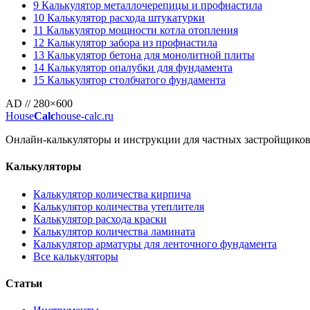
9
Калькулятор металлочерепицы и профнастила
10
Калькулятор расхода штукатурки
11
Калькулятор мощности котла отопления
12
Калькулятор забора из профнастила
13
Калькулятор бетона для монолитной плиты
14
Калькулятор опалубки для фундамента
15
Калькулятор столбчатого фундамента
AD // 280×600
House
Calc
house-calc.ru
Онлайн-калькуляторы и инструкции для частных застройщиков, п
Калькуляторы
Калькулятор количества кирпича
Калькулятор количества утеплителя
Калькулятор расхода краски
Калькулятор количества ламината
Калькулятор арматуры для ленточного фундамента
Все калькуляторы
Статьи