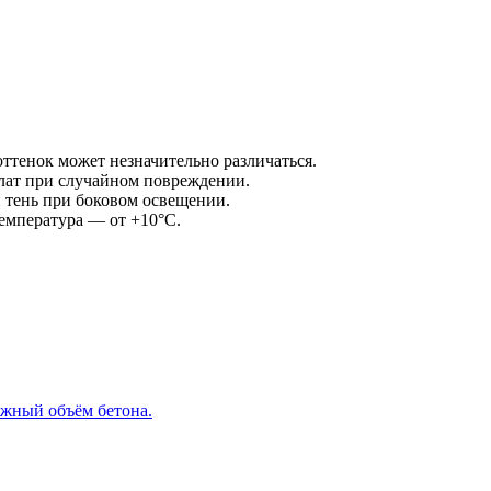
оттенок может незначительно различаться.
плат при случайном повреждении.
и тень при боковом освещении.
емпература — от +10°С.
ужный объём бетона.