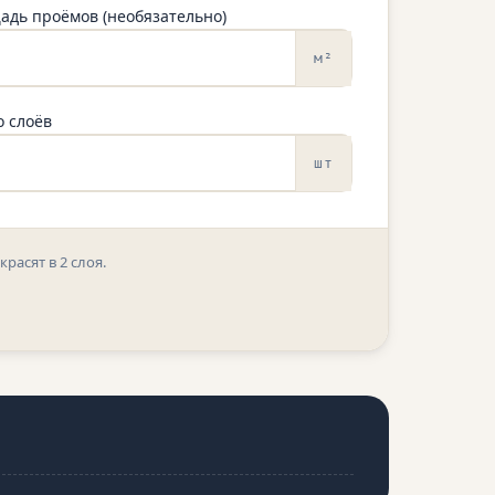
адь проёмов (необязательно)
м²
о слоёв
шт
красят в 2 слоя.