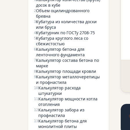
досок в кубе
Объем оцилиндрованного
2
бревна
Кубатура из количества доски
3
или бруса
Кубатурник по ГОСТу 2708-75
4
Кубатура круглого леса со
5
сбежистостью
Калькулятор бетона для
6
ленточного фундамента
Калькулятор состава бетона по
7
марке
Калькулятор площади кровли
8
Калькулятор металлочерепицы
9
и профнастила
Калькулятор расхода
10
штукатурки
Калькулятор мощности котла
11
отопления
Калькулятор забора из
12
профнастила
Калькулятор бетона для
13
монолитной плиты