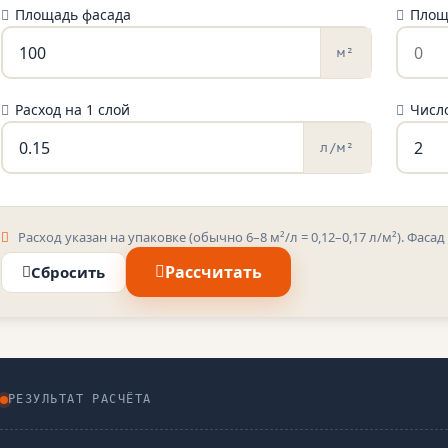
Площадь фасада
Площ
м²
Расход на 1 слой
Числ
л/м²
Расход указан на упаковке (обычно 6–8 м²/л = 0,12–0,17 л/м²). Фасад 
Рассчитать
Сбросить
РЕЗУЛЬТАТ РАСЧЁТА