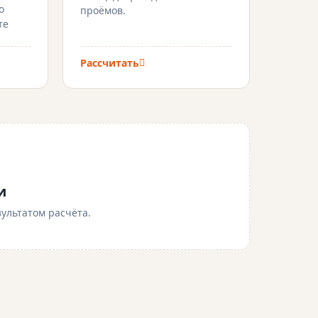
о
проёмов.
те
Рассчитать
и
ультатом расчёта.