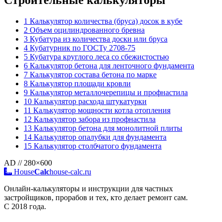
Строительные калькуляторы
1
Калькулятор количества (бруса) досок в кубе
2
Объем оцилиндрованного бревна
3
Кубатура из количества доски или бруса
4
Кубатурник по ГОСТу 2708-75
5
Кубатура круглого леса со сбежистостью
6
Калькулятор бетона для ленточного фундамента
7
Калькулятор состава бетона по марке
8
Калькулятор площади кровли
9
Калькулятор металлочерепицы и профнастила
10
Калькулятор расхода штукатурки
11
Калькулятор мощности котла отопления
12
Калькулятор забора из профнастила
13
Калькулятор бетона для монолитной плиты
14
Калькулятор опалубки для фундамента
15
Калькулятор столбчатого фундамента
AD // 280×600
House
Calc
house-calc.ru
Онлайн-калькуляторы и инструкции для частных
застройщиков, прорабов и тех, кто делает ремонт сам.
С 2018 года.